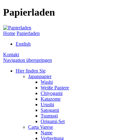
Papierladen
Home
Papierladen
English
Kontakt
Navigation überspringen
Hier finden Sie
Japanpapier
Washi
Weiße Papiere
Chiyogami
Katazome
Urushi
Satogami
Tsumugi
Origami-Set
Carta Varese
Name
Verbreitung