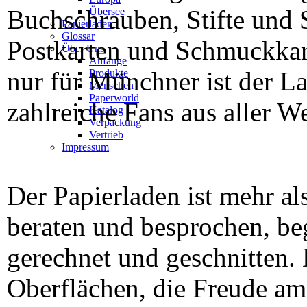
Buchschrauben, Stifte und
Übersee
Papierladen
Glossar
Postkarten und Schmuckkart
Über Uns
Anfänge
nur für Münchner ist der La
Produkte
Menschen
Paperworld
zahlreiche Fans aus aller W
Katalog
Verpackung
Vertrieb
Impressum
Der Papierladen ist mehr al
beraten und besprochen, beg
gerechnet und geschnitten.
Oberflächen, die Freude a