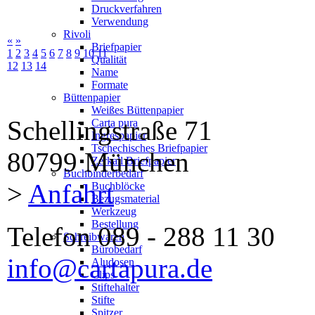
Druckverfahren
Verwendung
Rivoli
«
»
Briefpapier
1
2
3
4
5
6
7
8
9
10
11
Qualität
12
13
14
Name
Formate
Büttenpapier
Weißes Büttenpapier
Schellingstraße 71
Carta pura
Ingrespapier
Tschechisches Briefpapier
80799 München
Zerkall Briefpapier
Buchbinderbedarf
>
Anfahrt
Buchblöcke
Bezugsmaterial
Werkzeug
Bestellung
Telefon 089 - 288 11 30
Schreibwaren
Bürobedarf
info@cartapura.de
Aludosen
Clips
Stiftehalter
Stifte
Spitzer