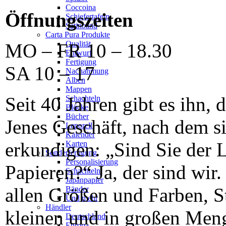
Coccoina
Öffnungszeiten
Schiefertafeln
Satinband
Carta Pura Produkte
Qualität
MO – FR 10 – 18.30
Entwurf
Fertigung
SA 10 – 17
Nachahmung
Alben
Mappen
Seit 40 Jahren gibt es ihn, 
Schachteln
Blöcke
Bücher
Jenes Geschäft, nach dem 
Leporelli
Kalender
erkundigen: „Sind Sie der 
Karten
Sonderfertigung
Personalisierung
Papieren?“ Ja, der sind wir
Schachteln
Japanpapier
allen Größen und Farben, 
Bänder
Und mehr
Händler
kleinen und in großen Men
Deutschland
Europa