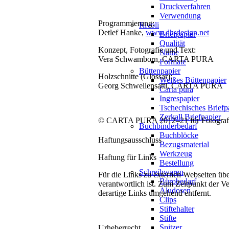
Druckverfahren
Verwendung
Programmierung:
Rivoli
Detlef Hanke,
www.dh-design.net
Briefpapier
Qualität
Konzept, Fotografie und Text:
Name
Vera Schwamborn, CARTA PURA
Formate
Büttenpapier
Holzschnitte (Glossar):
Weißes Büttenpapier
Georg Schwellensattl, CARTA PURA
Carta pura
Ingrespapier
Tschechisches Briefp
Zerkall Briefpapier
© CARTA PURA 2012–21 für Fotografie
Buchbinderbedarf
Buchblöcke
Haftungsausschluss
Bezugsmaterial
Werkzeug
Haftung für Links
Bestellung
Schreibwaren
Für die Links zu externen Webseiten übe
Bürobedarf
verantwortlich ist. Zum Zeitpunkt der 
Aludosen
derartige Links umgehend entfernt.
Clips
Stiftehalter
Stifte
Spitzer
Urheberrecht