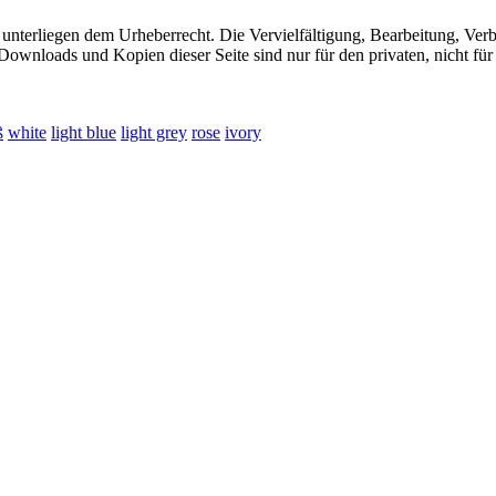
 unterliegen dem Urheberrecht. Die Vervielfältigung, Bearbeitung, Ver
Downloads und Kopien dieser Seite sind nur für den privaten, nicht fü
ß
white
light blue
light grey
rose
ivory