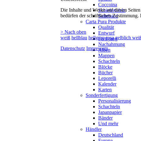
Coccoina
Die Inhalte und Werke auf diesen Seiten
Schiefertafeln
bedürfen der schriftlichen Zustimmung. 
Satinband
Carta Pura Produkte
Qualität
> Nach oben
Entwurf
weiß
hellblau
hellgrau
rosa
gelblich wei
Fertigung
Nachahmung
Datenschutz
Impressum
Alben
Mappen
Schachteln
Blöcke
Bücher
Leporelli
Kalender
Karten
Sonderfertigung
Personalisierung
Schachteln
Japanpapier
Bänder
Und mehr
Händler
Deutschland
Europa