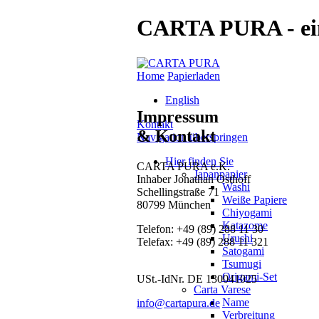
CARTA PURA - ein
Home
Papierladen
English
Impressum
Kontakt
& Kontakt
Navigation überspringen
Hier finden Sie
CARTA PURA e.K.
Japanpapier
Inhaber Jonathan Osthoff
Washi
Schellingstraße 71
Weiße Papiere
80799 München
Chiyogami
Katazome
Telefon:
+49 (89) 288 11 30
Urushi
Telefax: +49 (89) 288 11 321
Satogami
Tsumugi
Origami-Set
USt.-IdNr. DE 130041025
Carta Varese
Name
info@cartapura.de
Verbreitung